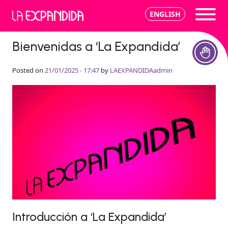
Skip to main content
Category Archives: Artes
ENGLISH
escénicas
Bienvenidas a ‘La Expandida’
Posted on
21/01/2025 - 17:47
by
LAEXPANDIDAadmin
Introducción a ‘La Expandida’