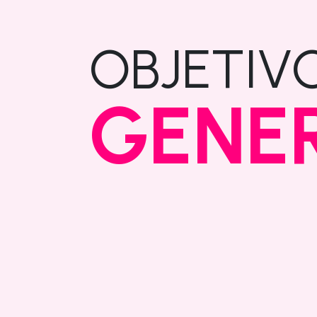
OBJETIV
GENE